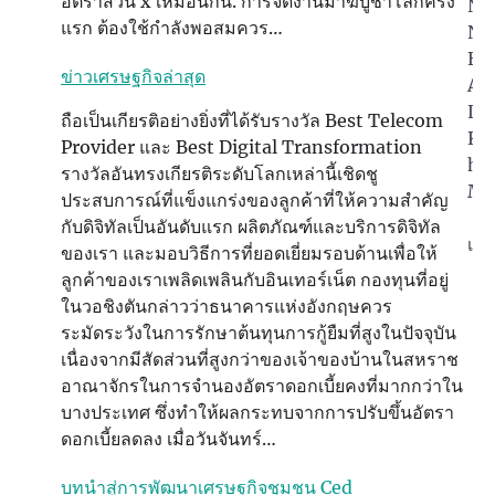
อัตราส่วน x เหมือนกัน. การจัดงานมาฆบูชาโลกครั้ง
Nec
แรก ต้องใช้กำลังพอสมควร…
Na
Ele
ข่าวเศรษฐกิจล่าสุด
An
La
ถือเป็นเกียรติอย่างยิ่งที่ได้รับรางวัล Best Telecom
Kn
Provider และ Best Digital Transformation
ho
รางวัลอันทรงเกียรติระดับโลกเหล่านี้เชิดชู
Mi
ประสบการณ์ที่แข็งแกร่งของลูกค้าที่ให้ความสำคัญ
กับดิจิทัลเป็นอันดับแรก ผลิตภัณฑ์และบริการดิจิทัล
เศ
ของเรา และมอบวิธีการที่ยอดเยี่ยมรอบด้านเพื่อให้
ลูกค้าของเราเพลิดเพลินกับอินเทอร์เน็ต กองทุนที่อยู่
ในวอชิงตันกล่าวว่าธนาคารแห่งอังกฤษควร
ระมัดระวังในการรักษาต้นทุนการกู้ยืมที่สูงในปัจจุบัน
เนื่องจากมีสัดส่วนที่สูงกว่าของเจ้าของบ้านในสหราช
อาณาจักรในการจำนองอัตราดอกเบี้ยคงที่มากกว่าใน
บางประเทศ ซึ่งทำให้ผลกระทบจากการปรับขึ้นอัตรา
ดอกเบี้ยลดลง เมื่อวันจันทร์…
บทนำสู่การพัฒนาเศรษฐกิจชุมชน Ced