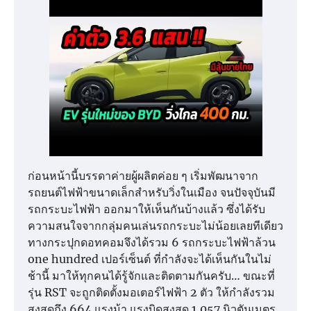
ก่อนหน้านี้บรรดาค่ายผู้ผลิตค่อย ๆ เริ่มพัฒนาจาก
รถยนต์ไฟฟ้าขนาดเล็กสำหรับวิ่งในเมือง จนปัจจุบันมี
รถกระบะไฟฟ้า ออกมาให้เห็นกันบ้างแล้ว ซึ่งได้รับ
ความสนใจจากกลุ่มคนเล่นรถกระบะไม่น้อยเลยทีเดียว
ทางกระปุกดอทคอมจึงได้รวม 6 รถกระบะไฟฟ้าล้วน
one hundred เปอร์เซ็นต์ ที่กำลังจะได้เห็นกันในไม่
ช้านี้ มาให้ทุกคนได้รู้จักและติดตามกันครับ… ขณะที่
รุ่น RST จะถูกติดตั้งมอเตอร์ไฟฟ้า 2 ตัว ให้กำลังรวม
สูงสุดถึง 664 แรงม้า แรงบิดสูงสุด 1,057 นิวตันเมตร