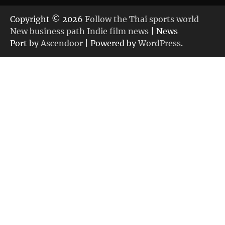
Copyright © 2026
Follow the Thai sports world
New business path Indie film news
| News
Port by
Ascendoor
| Powered by
WordPress
.