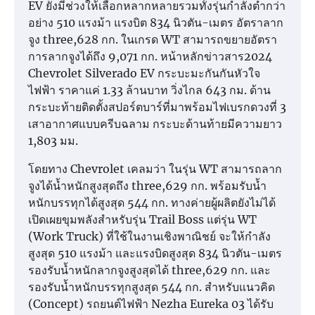
EV ยังมีช่วงให้เลือกหลากหลายรวมทั้งรุ่นกำลังต่ำกว่า
อย่าง 510 แรงม้า แรงบิต 834 นิวตัน-เมตร อัตราลาก
จูง three,628 กก. ในเกรด WT สามารถขยายอัตรา
การลากจูงได้ถึง 9,071 กก. หน้าหลักข่าวสาร2024
Chevrolet Silverado EV กระบะมะกันกันหัวใจ
ไฟฟ้า ราคาแค่ 1.33 ล้านบาท วิ่งไกล 643 กม. ด้าน
กระบะท้ายติดตั้งสปอร์ตบาร์ที่มาพร้อมไฟเบรกดวงที่ 3
เสาอากาศแบบครีบฉลาม กระบะด้านท้ายมีความยาว
1,803 มม.
โดยทาง Chevrolet เคลมว่า ในรุ่น WT สามารถลาก
จูงได้น้ำหนักสูงสุดถึง three,629 กก. พร้อมรับน้ำ
หนักบรรทุกได้สูงสุด 544 กก. ทางค่ายผู้ผลิตยังไม่ได้
เปิดเผยขุมพลังสำหรับรุ่น Trail Boss แต่รุ่น WT
(Work Truck) ที่ใช้ในงานเชิงพาณิชย์ จะให้กำลัง
สูงสุด 510 แรงม้า และแรงบิดสูงสุด 834 นิวตัน-เมตร
รองรับน้ำหนักลากจูงสูงสุดได้ three,629 กก. และ
รองรับน้ำหนักบรรทุกสูงสุด 544 กก. สำหรับแนวคิด
(Concept) รถยนต์ไฟฟ้า Nezha Eureka 03 ได้รับ