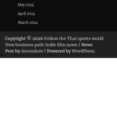
May 2024
April 2024
March 2024
Copyright © 2026
Follow the Thai sports world
New business path Indie film news
| News
Port by
Ascendoor
| Powered by
WordPress
.