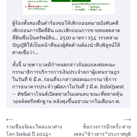
ผู้ร้องทั้งสองยื่นคำร้องขอให้เพิกถอนหมายบังคับคดี
เพิกถอนการยึดที่ดิน และเพิกถอนการขายทอดตลาด
ที่ดินซึ่งเป็นทรัพย์สิน… 2510 มาตรา 154 วรรคสาม
บัญญัติให้เป็นหน้าที่ของผู้คัดค้านต้องนำสืบพิสูจน์ให้
ศาลเชื่อว่า…
ทั้งนี้ นายพาวเวลมีกำหนดกล่าวถ้อยแถลงต่อคณะ
กรรมาธิการบริการการเงินประจำสภาผู้แทนราษฎร
ในวันที่ 6 มี.ค. ก่อนที่จะกล่าวต่อคณะกรรมาธิการ
การธนาคารประจำวุฒิสภาในวันที่ 7 มี.ค. InfoQuest
– ดัชนีดาวโจนส์เปิดตลาดในแดนลบ ขณะที่ตลาดหุ้น
วอลล์สตรีทพักฐาน หลังพุ่งขึ้นอย่างมากในเดือนก.พ.
Post
⟵
⟶
รวมชื่ออนิเมะใหม่แนวต่าง
ช็อกวงการอีกครั้ง ค่าย
navigation
โลก Isekai ปี 2024+
เพลง”ข้าวสาร”ประกาศยุติ