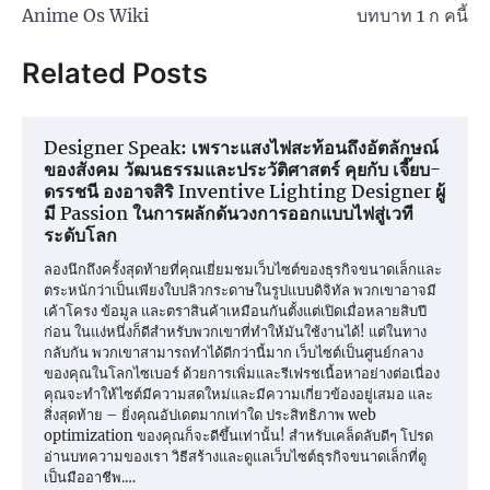
Anime Os Wiki
บทบาท 1 ก คนี้
Related Posts
Designer Speak: เพราะแสงไฟสะท้อนถึงอัตลักษณ์
ของสังคม วัฒนธรรมและประวัติศาสตร์ คุยกับ เจี๊ยบ-
ดรรชนี องอาจสิริ Inventive Lighting Designer ผู้
มี Passion ในการผลักดันวงการออกแบบไฟสู่เวที
ระดับโลก
ลองนึกถึงครั้งสุดท้ายที่คุณเยี่ยมชมเว็บไซต์ของธุรกิจขนาดเล็กและ
ตระหนักว่าเป็นเพียงใบปลิวกระดาษในรูปแบบดิจิทัล พวกเขาอาจมี
เค้าโครง ข้อมูล และตราสินค้าเหมือนกันตั้งแต่เปิดเมื่อหลายสิบปี
ก่อน ในแง่หนึ่งก็ดีสำหรับพวกเขาที่ทำให้มันใช้งานได้! แต่ในทาง
กลับกัน พวกเขาสามารถทำได้ดีกว่านี้มาก เว็บไซต์เป็นศูนย์กลาง
ของคุณในโลกไซเบอร์ ด้วยการเพิ่มและรีเฟรชเนื้อหาอย่างต่อเนื่อง
คุณจะทำให้ไซต์มีความสดใหม่และมีความเกี่ยวข้องอยู่เสมอ และ
สิ่งสุดท้าย – ยิ่งคุณอัปเดตมากเท่าใด ประสิทธิภาพ web
optimization ของคุณก็จะดีขึ้นเท่านั้น! สำหรับเคล็ดลับดีๆ โปรด
อ่านบทความของเรา วิธีสร้างและดูแลเว็บไซต์ธุรกิจขนาดเล็กที่ดู
เป็นมืออาชีพ.…