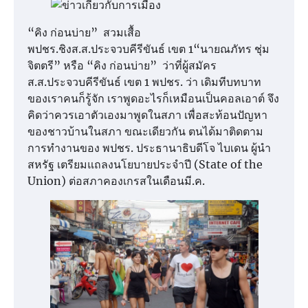
“คิง ก่อนบ่าย” สวมเสื้อ
พปชร.ชิงส.ส.ประจวบคีรีขันธ์ เขต 1“นายณภัทร ชุ่ม
จิตตรี” หรือ “คิง ก่อนบ่าย” ว่าที่ผู้สมัคร
ส.ส.ประจวบคีรีขันธ์ เขต 1 พปชร. ว่า เดิมทีบทบาท
ของเราคนก็รู้จัก เราพูดอะไรก็เหมือนเป็นคอลเอาต์ จึง
คิดว่าควรเอาตัวเองมาพูดในสภา เพื่อสะท้อนปัญหา
ของชาวบ้านในสภา ขณะเดียวกัน ตนได้มาติดตาม
การทำงานของ พปชร. ประธานาธิบดีโจ ไบเดน ผู้นำ
สหรัฐ เตรียมแถลงนโยบายประจำปี (State of the
Union) ต่อสภาคองเกรสในเดือนมี.ค.