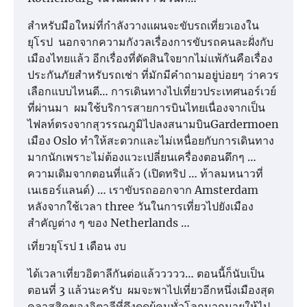
สำหรับมือใหม่ที่กำลังวางแผนจะขับรถเที่ยวเองใน
ยุโรป นอกจากความกังวลเรื่องการขับรถคนละฝั่งกับ
เมืองไทยแล้ว อีกเรื่องที่ตัดสินใจยากไม่แพ้กันคือเรื่อง
ประกันภัยสำหรับรถเช่า ที่มักมีคำถามอยู่บ่อยๆ ว่าควร
เลือกแบบไหนดี… การเดินทางไปเที่ยวประเทศนอร์เวย์
ที่ผ่านมา ผมใช้บริการสายการบินไทยเนื่องจากเป็น
ไฟลท์ตรงจากสุวรรณภูมิไปลงสนามบินGardermoen
เมือง Oslo ทำให้สะดวกและไม่เหนื่อยกับการเดินทาง
มากนักเพราะไม่ต้องแวะเปลี่ยนเครื่องตอนดึกๆ …
ความเดิมจากตอนที่แล้ว (เปิดทริป … ท้าลมหนาวที่
เนเธอร์แลนด์) … เราขับรถออกจาก Amsterdam
หลังจากใช้เวลา three วันในการเที่ยวไปยังเมือง
สำคัญต่าง ๆ ของ Netherlands …
เที่ยวยุโรป 1 เดือน งบ
ได้เวลาเที่ยวอิตาลีกันต่อแล้ววววว… ตอนนี้ก็นับเป็น
ตอนที่ 3 แล้วนะครับ ผมจะพาไปเที่ยวอีกหนึ่งเมืองสุด
คลาสสิคของอิตาลีที่ดึงดูดผู้คนทั่วโลกมากมายให้ไป