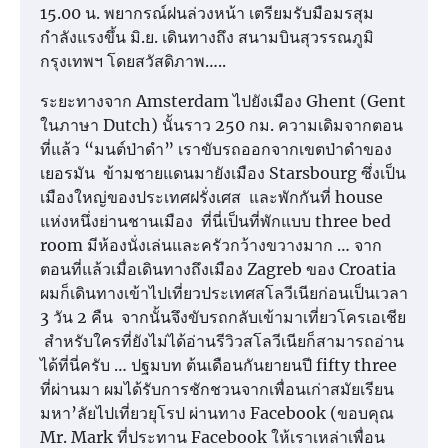
15.00 น. พยากรณ์ฝนล่วงหน้า เตรียมรับมือมรสุม
กำลังแรงขึ้น มิ.ย. เดินทางถึง สนามบินสุวรรณภูมิ
กรุงเทพฯ โดยสวัสดิภาพ…..
ระยะทางจาก Amsterdam ไปยังเมือง Ghent (Gent
ในภาษา Dutch) นั้นราว 250 กม. ความเดิมจากตอน
ที่แล้ว “มนต์ป่าดำ” เราขับรถออกจากเขตป่าดำของ
เยอรมัน ข้ามชายแดนมายังเมือง Starsbourg ซึ่งเป็น
เมืองใหญ่ของประเทศฝรั่งเศส และพักกันที่ house
แห่งหนึ่งย่านชานเมือง ที่นี่เป็นที่พักแบบ three bed
room มีห้องนั่งเล่นและครัวกว้างขวางมาก … จาก
ตอนที่แล้วเมื่อเดินทางถึงเมือง Zagreb ของ Croatia
ผมก็เดินทางเข้าไปเที่ยวประเทศสโลวีเนียก่อนเป็นเวลา
3 วัน 2 คืน จากนั้นจึงขับรถกลับเข้ามาเที่ยวโครเอเชีย
สำหรับใครที่ยังไม่ได้อ่านรีวิวสโลวีเนียก็สามารถอ่าน
ได้ที่นี่ครับ … ปฐมบท ต้นเดือนกันยายนปี fifty three
ที่ผ่านมา ผมได้รับการชักชวนจากเพื่อนเก่าสมัยเรียน
มหา’ลัยไปเที่ยวยุโรป ผ่านทาง Facebook (ขอบคุณ
Mr. Mark ที่ประทาน Facebook ให้เราเหล่าเพื่อน