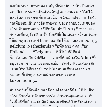
คงเป็นเพราะภาพของ Italy ที่เห็นบ่อย ๆ นั้นเป็นแนว
สถาปัตยกรรมซะเป็นส่วนใหญ่ และตัวผมเองก็ไม่ได้
หลงใหลการท่องเที่ยวแนวนี้มากนัก… หลังจากที่ได้ขับ
รถเที่ยวชมเส้นทางอันสวยงามของหลายประเทศของ
ยุโรปฝั่งตะวันออก 2 ปีติดกันแล้ว ปี 2013 จึงวางแผน
ขับรถเที่ยวยุโรปอีกครั้ง โดยปีนี้เป็นเส้นทางฝั่งตะวันตก
ได้แก่กลุ่มประเทศ Benelux อันได้แก่ Luxembourg,
Belgium, Netherlands หรือที่หลาย ๆ คนเรียก
Holland …… “Belgium – ที่นี่ไม่ได้มีดีแค่
ช็อกโกเลต กับ วัฟเฟิล” … จากที่พักเมืองใน Arlon ซึ่ง
อยู่บริเวณชายแดนของเบลเยียม ติดกับฝรั่งเศสและลัก
แซมเบิร์ก ใช้เวลาขับรถไม่นานบนเส้นทางราว 30
กม.เศษก็เข้าสู่เขตเขตเมืองหลวงประเทศ
Luxembourg…
นับจากวันนี้ก็เหลือเวลาอีก 1 เดือนพอดีที่จะได้ไปเยือน
ยุโรปอีกครั้ง หลังจากการไปเยือนอันสุดแสนประทับ
ใจเมื่อปีที่แล้ว … ปกติแล้วผมจะเขียนรีวิวทริปหลังจาก