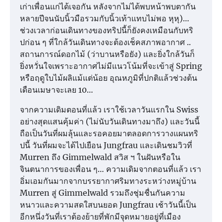
เก่าเพื่อนแก่ได้เจอกัน หลังจากไม่ได้พบหน้าพบตากัน
หลายปีจนนับนิ้วมือรวมกับนิ้วเท้าแทบไม่พอ หุหุ)…
ช่วงเวลาก่อนเดินทางของทริปนี้ก็ยังคงเหมือนกับทริ
ปก่อน ๆ ที่ใกล้วันเดินทางจะต้องเช็คสภาพอากาศ ..
สถานการณ์ดอกไม้ (ว่าบานหรือยัง) และยิ่งใกล้วันก็
ยิ่งหวั่นใจเพราะอากาศไม่มีแนวโน้มที่จะเข้าสู่ Spring
หรือฤดูใบไม้ผลิแม้แต่น้อย อุณหภูมิที่ปกติแล้วช่วงต้น
เดือนเมษาจะเลย 10…
จากความเดิมตอนที่แล้ว เราใช้เวลาวันแรกใน Swiss
อย่างสุดแสนคุ้มค่า (ไม่นับวันเดินทางมาถึง) และวันนี้
ถือเป็นวันที่ผมลุ้นและรอคอยมาตลอดการวางแผนทริ
ปนี้ วันที่ผมจะได้ไปเยือน Jungfrau และเดินชมวิวที่
Murren ถึง Gimmelwald สวิส ฯ ในฝันหรือใน
จินตนาการของเพื่อน ๆ… ความเดิมจากตอนที่แล้ว เรา
อิ่มเอมกันมากจากบรรยากาศริมทางระหว่างหมู่บ้าน
Murren สู่ Gimmelwald รวมถึงชุ่มชื่นกันความ
หนาวและความสดใสบนยอด Jungfrau เช้าวันนี้เป็น
อีกหนึ่งวันที่เราต้องย้ายที่พักมีจุดหมายอยู่ที่เมือง