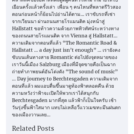
เยือนครั้งแล้วครั้งเล่า เพื่อน ๆ คนไหนที่พลาดรีวิวสอง
ตอนก่อนหน้าก็ย้อนไปอ่านได้ตาม… เราขับรถที่เช่า
จากเวียนนา ผ่านถนนสายโรแมนติค มุ่งหน้าสู่
Hallstatt ขอท้าวความด้วยภาพทิวทัศน์ระหว่างทาง
ของถนนสายโรแมนติค จาก Vienna สู่ Hallstatt…
ความเดิมจากตอนที่แล้ว “The Romantic Road &
Hallstatt … a day just isn’t enough” … เรายังคง
ขับบนเส้นทางสาย Romantic ต่อไปยังจุดหมายของ
เราวันนี้เมือง Salzburg เมืองที่มีจุดขายคือเป็นฉาก
ถ่ายทำภาพยนต์อันโด่งดัง “The sound of music”
… Day journey to Berchtesgaden ความเดิมจาก
ตอนที่แล้ว ผมแอบตื่นขึ้นมาดูท้องฟ้าตลอดคืน ด้วย
ความหวังว่าฟ้าจะเปิดให้พวกเราได้สนุกกับ
Berchtesgaden มากที่สุด แล้วฟ้าก็เป็นใจครับ เช้า
วันรุ่งขึ้นฟ้าใสมาก แทบไม่เหลือวี่แววเมฆทะมึนฝนตก
ของเมืองวานเลย…
Related Posts