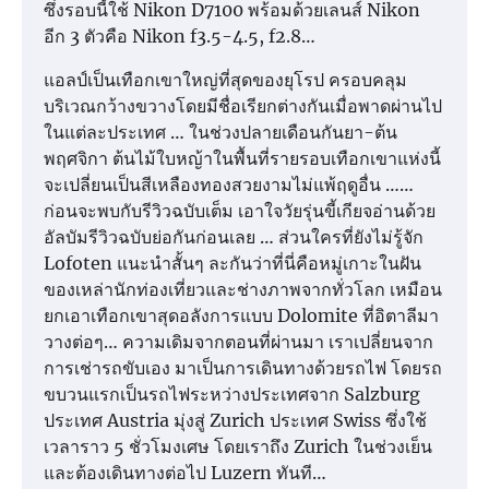
ซึ่งรอบนี้ใช้ Nikon D7100 พร้อมด้วยเลนส์ Nikon
อีก 3 ตัวคือ Nikon f3.5-4.5, f2.8…
แอลป์เป็นเทือกเขาใหญ่ที่สุดของยุโรป ครอบคลุม
บริเวณกว้างขวางโดยมีชื่อเรียกต่างกันเมื่อพาดผ่านไป
ในแต่ละประเทศ … ในช่วงปลายเดือนกันยา-ต้น
พฤศจิกา ต้นไม้ใบหญ้าในพื้นที่รายรอบเทือกเขาแห่งนี้
จะเปลี่ยนเป็นสีเหลืองทองสวยงามไม่แพ้ฤดูอื่น ……
ก่อนจะพบกับรีวิวฉบับเต็ม เอาใจวัยรุ่นขี้เกียจอ่านด้วย
อัลบัมรีวิวฉบับย่อกันก่อนเลย … ส่วนใครที่ยังไม่รู้จัก
Lofoten แนะนำสั้นๆ ละกันว่าที่นี่คือหมู่เกาะในฝัน
ของเหล่านักท่องเที่ยวและช่างภาพจากทั่วโลก เหมือน
ยกเอาเทือกเขาสุดอลังการแบบ Dolomite ที่อิตาลีมา
วางต่อๆ… ความเดิมจากตอนที่ผ่านมา เราเปลี่ยนจาก
การเช่ารถขับเอง มาเป็นการเดินทางด้วยรถไฟ โดยรถ
ขบวนแรกเป็นรถไฟระหว่างประเทศจาก Salzburg
ประเทศ Austria มุ่งสู่ Zurich ประเทศ Swiss ซึ่งใช้
เวลาราว 5 ชั่วโมงเศษ โดยเราถึง Zurich ในช่วงเย็น
และต้องเดินทางต่อไป Luzern ทันที…