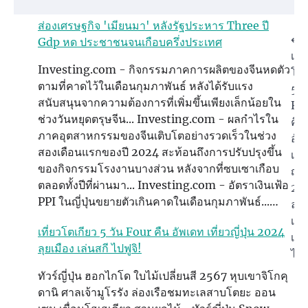
ส่องเศรษฐกิจ 'เมียนมา' หลังรัฐประหาร Three ปี
Post
⟵
Gdp หด ประชาชนจนเกือบครึ่งประเทศ
เที่
navigation
Investing.com - กิจกรรมภาคการผลิตของจีนหดตัว
โตเ
ตามที่คาดไว้ในเดือนกุมภาพันธ์ หลังได้รับแรง
5 ว
สนับสนุนจากความต้องการที่เพิ่มขึ้นเพียงเล็กน้อยใน
Fo
ช่วงวันหยุดตรุษจีน... Investing.com - ผลกำไรใน
คืน
ภาคอุตสาหกรรมของจีนเติบโตอย่างรวดเร็วในช่วง
อัพ
สองเดือนแรกของปี 2024 สะท้อนถึงการปรับปรุงขึ้น
เที่
ของกิจกรรมโรงงานบางส่วน หลังจากที่ซบเซาเกือบ
ญี่ปุ
ตลอดทั้งปีที่ผ่านมา... Investing.com - อัตราเงินเฟ้อ
20
PPI ในญี่ปุ่นขยายตัวเกินคาดในเดือนกุมภาพันธ์...…
ลุย
เมื
เที่ยวโตเกียว 5 วัน Four คืน อัพเดท เที่ยวญี่ปุ่น 2024
เล่
ลุยเมือง เล่นสกี ไปฟูจิ!
ไปฟ
ทัวร์ญี่ปุ่น ฮอกไกโด ใบไม้เปลี่ยนสี 2567 หุบเขาจิโกคุ
บอ
ดานิ ศาลเจ้ามูโรรัง ล่องเรือชมทะเลสาบโตยะ ออน
ด