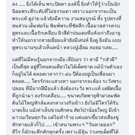
ลง ….. ยิ่งได้เห็น พระปิดตา องค์นี้ ยิ่งทำให้รู้ว่าเป็นนัก
นิยมพระดีระดับที่ไม่ธรรมดา เพราะนอกจากจะเป็น
พระแท้ ดูง่าย แล้วยังมีความ งามสมบูรณ์ ทั้ง รูปทรงที่
สมส่วน เต็มฟอร์ม พิมพ์พระที่ชัดลึก เนื้อมวลสารครบ
สูตรและเนื้อรักเคลือบ ผิวสีดำปนแดงที่แห้งเก่าถึงอายุ
ทำให้นอกจากสวยเยี่ยมแล้วยังมีเสน่ห์ ยิ่งดู ยิ่งมัน แบบ
ดูพระนานๆแล้วเห็นหน้า หลวงปู่เอี่ยม ลอยมาเลย…..
แต่ที่ไม่มีคนรู้นอกจากเมีย เจ๊บังอร ว่า สามี “กลัวผี”
เป็นที่สุด อยู่ที่ไหนคนเดียวไม่ได้เด็ดขาด แม้บ้านตัวเอง
ก็อยู่ไม่ได้ ตลอดเวลากว่า ๔๐ ปีต้องอยู่เป็นเพื่อนมา
ตลอด….. ใครรักจะแสวงหา นอกจากจะต้อง ระวังพระ
ปลอม ที่มีมากฝีมือแล้ว ยังต้องระวัง พระแท้ แต่ผิดเนื้อ
ที่ถูกนำมา ลงรักเคลือบ….. ขนาดเกิดพายุฟ้าผ่าลมพัด
ต้นไม้ใหญ่หักล้มลงกลางวงกินข้าว ยังไม่มีใครได้รับ
บาดเจ็บ แม้เท่าเล็บข่วนสักคน สัตว์ป่าน้อยใหญ่ มีเข้า
มาวนเวียนทุกวัน แต่ไม่ทำร้าย แค่แยกเขี้ยวส่งเสียงขู่
ทักทายแล้วก็ไป ….. เข้าสนามพระฯ “วันหวยออก”
ทีไร ก็มักจะคึกคักทุกครั้ง เพราะมีลุ้น ว่าเลขเด็ดที่ได้