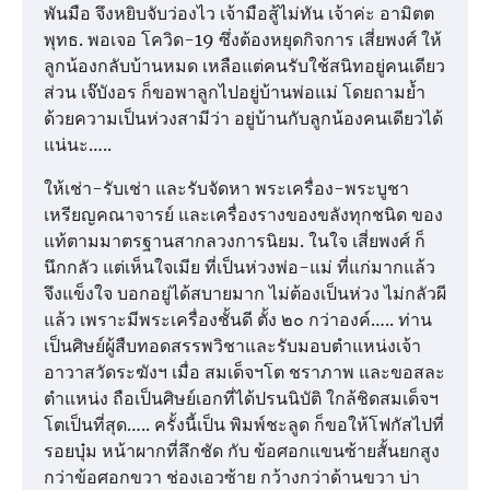
พันมือ จึงหยิบจับว่องไว เจ้ามือสู้ไม่ทัน เจ้าค่ะ อามิตต
พุทธ. พอเจอ โควิด-19 ซึ่งต้องหยุดกิจการ เสี่ยพงศ์ ให้
ลูกน้องกลับบ้านหมด เหลือแต่คนรับใช้สนิทอยู่คนเดียว
ส่วน เจ๊บังอร ก็ขอพาลูกไปอยู่บ้านพ่อแม่ โดยถามย้ำ
ด้วยความเป็นห่วงสามีว่า อยู่บ้านกับลูกน้องคนเดียวได้
แน่นะ…..
ให้เช่า-รับเช่า และรับจัดหา พระเครื่อง-พระบูชา
เหรียญคณาจารย์ และเครื่องรางของขลังทุกชนิด ของ
แท้ตามมาตรฐานสากลวงการนิยม. ในใจ เสี่ยพงศ์ ก็
นึกกลัว แต่เห็นใจเมีย ที่เป็นห่วงพ่อ-แม่ ที่แก่มากแล้ว
จึงแข็งใจ บอกอยู่ได้สบายมาก ไม่ต้องเป็นห่วง ไม่กลัวผี
แล้ว เพราะมีพระเครื่องชั้นดี ตั้ง ๒๐ กว่าองค์….. ท่าน
เป็นศิษย์ผู้สืบทอดสรรพวิชาและรับมอบตำแหน่งเจ้า
อาวาสวัดระฆังฯ เมื่อ สมเด็จฯโต ชราภาพ และขอสละ
ตำแหน่ง ถือเป็นศิษย์เอกที่ได้ปรนนิบัติ ใกล้ชิดสมเด็จฯ
โตเป็นที่สุด….. ครั้งนี้เป็น พิมพ์ชะลูด ก็ขอให้โฟกัสไปที่
รอยบุ๋ม หน้าผากที่ลึกชัด กับ ข้อศอกแขนซ้ายสั้นยกสูง
กว่าข้อศอกขวา ช่องเอวซ้าย กว้างกว่าด้านขวา บ่า