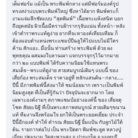
เต็มฟอร์ม แม้เป็น พระพิมพ์กลาง แต่มีฟอร์มองค์รูป
ทรงสง่าแบบพระพิมพ์ใหญ่ ซึ่งหาได้ยาก พิมพ์พระก็
งามแจ่มลึกชัดแบบ “สุดพิมพ์” เนื้อพระแห้งสนิท บอก
ถึงยุคสมัย ผิวเนื้อมีคราบฝ้ารากรุจับแน่น ทั้งหน้า-หลัง
เข้าตำราพระแท้ดูง่าย ยากที่จะหาองค์เทียบเทียม ก็
ต้องมอบตำแหน่งพระแชมป์ปีฉลูให้ไปแบบไม่มีใคร
ค้าน สักแอะ. มื่อนั้น ท่านสร้าง พระพิมพ์ ด้วย ผง
พุทธคุณ ผสมผงใบลานเผา แจกบรรจุกรุไว้มากมาย
กว่า ๒๐ แบบพิมพ์ ได้รับความนิยมใช้แทนพระ
สมเด็จ–พระแท้ดูง่าย สวยสมบูรณ์เดิมๆ แบบนี้ ของ
เสี่ยก้อง พระสมเด็จ ราคาอยู่ที่ หลักแสนต้น–กลาง…..
ปีนี้ มีภาพพิมพ์นี้ส่งมาให้ ชมน้อยมาก เพราะเป็นพิมพ์
นิยมสูงสุด ที่เป็นที่รู้กันว่า ปัจจุบันจะยากมาก โดย
เฉพาะองค์งามๆ สภาพแชมป์อย่างองค์นี้ ของ เสี่ยจตุ
โชค สัยยะนิฐี ที่เป็นพระสภาพสมบูรณ์ สวยเดิมๆขนาน
แท้ ทีมงานจึงพร้อมใจ ยกให้เป็นพระยอดเยี่ยม ประจำ
ปีนี้อีกองค์ ทำให้ คำรณ สัยยะนิฐี ยิ้มแป้น กับลูกไม้ใต้
ต้น. รายการต่อไป เป็น พระปิดตา พิมพ์ชะลูด หลวงปู่
เอี่ยม ปฐมนาม วัดสะพานสูง อ.ปากเกร็ด จ.นนทบุรี