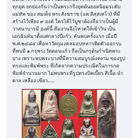
ทุกยุค ยกย่องกันว่าเป็นพระกริ่งยุคต้นยอดนิยมระดับ
แม่ทัพ ของ สมเด็จ พระสังฆราช (แพ ติสฺสเทโว) ที่มี
สร้างไว้เพียง ๙ องค์ ใครได้ไว้บูชาต้องถือว่าเป็นผู้มี
วาสนาบารมี องค์นี้ ทีมงานจึงโหวตให้เข้าวิน เป็น
เอกฉันท์มาตั้งแต่กลางปีแร้ว. ค้นพบครั้งแรก เมื่อปี
พ.ศ.๒๔๘๔ เพื่อหาวัตถุมงคลมอบทหารติดตัวออกรบ
ที่พบมี ๑.กรุพระวัดดอนแก้ว ถือเป็นกรุต้นกำเนิดพระ
บาง เพราะพบพระบางที่มีความสมบูรณ์งดงาม ของรูป
ทรงและพิมพ์พระ ที่เกิดจากความประณีตในการกด
พิมพ์จำนวนมาก ไม่พบพระที่รูปทรงบิดเบี้ยว สีเนื้อ นำ
ตาล เหลือง เขียว…..