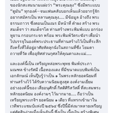
ของนักสะสมนามแฝงว่า “พระคุณลุง” ซึ่งมีพระแบบ
“ดูมัน” ทุกองค์–จนแฟนคลับบอกเห็นแล้วอยากรู้จัก
อยากสมัครเป็น หลานคุณลุง….. มีข้อมูล อ้างถึง พระ
ธรรมถาวร ซึ่งตอนเป็นเณร มีหน้าที่ ตำผง สร้าง พระ
สมเด็จฯ ว่า สมเด็จฯโต ท่านสร้างพระพิมพ์แบบ อกร่อง
หูยาน กรอบกระจก พร้อม พระพิมพ์วัดระฆังฯ เพื่อนำ
ไปบรรจุในองค์พระประธานที่ท่านสร้างไว้เป็นที่ระลึก
ถึงครั้งที่ได้อยู่อาศัยหัดลุกนั่งในสถานที่ซึ่ง โยมตา
ถวายที่วัด เพื่ออุทิศส่วนกุศลให้คุณตาและแม่…..
และองค์นี้เป็น เหรียญหล่อพระพุทธ พิมพ์ประภา
มณฑล ข้างรัศมี เนื้อทองแดง ที่มีขนาดแบบพิมพ์เป็น
เอกลักษณ์ เห็นปุ๊บรู้ว่าเป็น ๑ ในพระหลักยอดนิยมที่
ท่านสร้างไว้ ได้รับความนิยมสูงสุด องค์งามเยี่ยม
อย่างองค์นี้ของ เสี่ยอนุศักดิ์ กิตติศิริสวัสดิ์ ที่สะสมพระ
หลักยอดนิยม องค์งามๆ ไว้มากมาย….. ถือว่าเป็น
เหรียญพระเกจิฯ ยอดนิยม ๑ เดียว ที่แทรกเข้ามาใน
เวทีพระแชมป์แห่งปี ๒๕๖๔ ซึ่งปีนี้มีส่งมาหลายเหรียญ
แต่ตัดสินง่ายเมื่อเห็นอันนี้ ซึ่งเป็น เนื้อเงิน สร้างพิเศษ