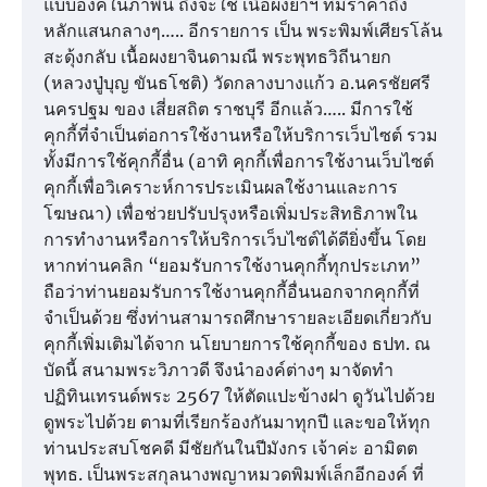
แบบองค์ในภาพนี้ ถึงจะใช่ เนื้อผงยาฯ ที่มีราคาถึง
หลักแสนกลางๆ….. อีกรายการ เป็น พระพิมพ์เศียรโล้น
สะดุ้งกลับ เนื้อผงยาจินดามณี พระพุทธวิถีนายก
(หลวงปู่บุญ ขันธโชติ) วัดกลางบางแก้ว อ.นครชัยศรี
นครปฐม ของ เสี่ยสถิต ราชบุรี อีกแล้ว….. มีการใช้
คุกกี้ที่จำเป็นต่อการใช้งานหรือให้บริการเว็บไซต์ รวม
ทั้งมีการใช้คุกกี้อื่น (อาทิ คุกกี้เพื่อการใช้งานเว็บไซต์
คุกกี้เพื่อวิเคราะห์การประเมินผลใช้งานและการ
โฆษณา) เพื่อช่วยปรับปรุงหรือเพิ่มประสิทธิภาพใน
การทำงานหรือการให้บริการเว็บไซต์ได้ดียิ่งขึ้น โดย
หากท่านคลิก “ยอมรับการใช้งานคุกกี้ทุกประเภท”
ถือว่าท่านยอมรับการใช้งานคุกกี้อื่นนอกจากคุกกี้ที่
จำเป็นด้วย ซึ่งท่านสามารถศึกษารายละเอียดเกี่ยวกับ
คุกกี้เพิ่มเติมได้จาก นโยบายการใช้คุกกี้ของ ธปท. ณ
บัดนี้ สนามพระวิภาวดี จึงนำองค์ต่างๆ มาจัดทำ
ปฏิทินเทรนด์พระ 2567 ให้ตัดแปะข้างฝา ดูวันไปด้วย
ดูพระไปด้วย ตามที่เรียกร้องกันมาทุกปี และขอให้ทุก
ท่านประสบโชคดี มีชัยกันในปีมังกร เจ้าค่ะ อามิตต
พุทธ. เป็นพระสกุลนางพญาหมวดพิมพ์เล็กอีกองค์ ที่