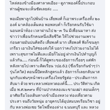
ไหล่สองข้างมีองศาลาดเอียง–ดูภาพองค์นี้ประกอบ
ท่านผู้ชมจะเห็นชัดเลยล่ะ …..
พอเมียพาลูกไปพ้นบ้าน เสี่ยพงศ์ ก็เอาพระเครื่องทั้ง ๒๐
องค์ มาคล้องเต็มคอ พอพลบค่ำ ก็เรียกคนรับใช้มา
นอนหน้าห้อง เวลาผ่านไป ๒-๓ วัน มีเพื่อนมาหา ส่ง
ข่าวว่าเพื่อนรักคนหนึ่งเสียชีวิต ให้ไปช่วยงานเพราะ
ก่อนตายมันบ่นคิดถึง เสี่ยพงศ์ มาก เสี่ยพงศ์ ฟังก็ขนลุก
เกรียว เอาเงินใส่ซองส่งให้ บอกว่าคงไปร่วมงานไม่ได้
เพราะสุขภาพไม่ดีและเมียก็ไม่อยู่ ฝากเงินไปทำบุญก็
แล้วกัน….. ก่อนนี้ ก็ได้ดูพระของอัยการเรื่อยๆ แต่พัก
หลังหายไป เพราะติดเรียน วปอ.62 (ซึ่งเรียกกันขำๆว่า
รุ่นโควิด) ตอนนี้ปิดหลักสูตรแล้ว อัยการก็เลยกลับมาส
นุกกับแฟนๆหน้าพระเครื่องไทยรัฐต่อ–ประเดิมการก
ลับมา ด้วย พระหลวงพ่อทวดองค์นี้….. ประวัติท่าน เกิด
เมื่อ พ.ศ.๒๓๙๐ ที่บ้านปากคลองมะขามเฒ่า ตอนเด็กๆ
อาศัยเรือโยงเดินทางเข้าเมืองหลวง ท่องเที่ยวตาม
ประสา จนถึงวัยหนุ่ม อายุครบได้อุปสมบทเรียนวิชา อยู่
กับ หลวงพ่อเชย วัดโพธิ์ทองล่าง จ.นนทบุรี และ หลวง