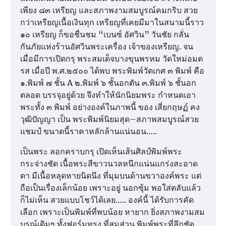
เพียง ๘๓ เหรียญ และสภาพงามสมบูรณ์คมกริบ สวย
กว่าเหรียญเนื้อเงินทุก เหรียญที่เคยมีมาในสนามนี้ราว
๑๐ เหรียญ ก็ขอชื่นชม “เบนซ์ อัศวิน” วันชัย กลั่น
กันภัยแห่งร้านอัศวินพระเครื่อง เจ้าของเหรียญ. จน
เมื่อมีการเปิดกรุ พระสมเด็จบางขุนพรหม วัดใหม่อมต
รส เมื่อปี พ.ศ.๒๕๐๐ ได้พบ พระพิมพ์วัดเกศ ๓ พิมพ์ คือ
๑.พิมพ์ ๗ ชั้น A ๒.พิมพ์ ๖ ชั้นอกตัน ๓.พิมพ์ ๖ ชั้นอก
ตลอด บรรจุอยู่ด้วย จึงทำให้นักนิยมพระ กำหนดเอา
พระทั้ง ๓ พิมพ์ อย่างองค์ในภาพนี้ ของ เสี่ยกฤษฏ์ คง
วุฒิปัญญา เป็น พระพิมพ์นิยมสุด–สภาพสมบูรณ์สวย
แชมป์ ขนาดนี้ราคาหลักล้านแน่นอน…..
เป็นพระ ลอกคราบกรุ เปิดเห็นเส้นศิลป์พิมพ์พระ
กระจ่างชัด เนื้อพระสีขาวนวลหนึกแน่นแกร่งสะอาด
ตา มีเนื้อหลุดหายนิดนึง ที่มุมบนด้านขวาองค์พระ แต่
ถือเป็นเรื่องเล็กน้อย เพราะอยู่ นอกซุ้ม พอใส่ตลับแล้ว
ก็ไม่เห็น สวยแบบโชว์ได้เลย….. องค์นี้ ได้รับการคัด
เลือก เพราะเป็นพิมพ์ที่พบน้อย หายาก ยิ่งสภาพงามสม
บูรณ์เดิมๆ ทั้งฟอร์มทรง ที่สมส่วน พิมพ์พระที่ลึกชัด