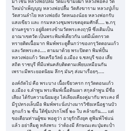
มา เช่น หลวงพ่อปลื้ม วัดมะขามเฒ่า หลวงพ่อคง วัด
ใหม่บำเพ็ญบุญ หลวงพ่อปลื้ม วัดสังฆาราม หลวงปู่เก็บ
วัดสวนลำไย หลวงพ่อยัง วัดหนองน้อย หลวงพ่อกรับ
แสงเขียว และ กรมหลวงชุมพรเขตอุดมศักดิ์….. ๒.กรุ
ย่านครูขาว อยู่ฝั่งตรงข้ามวัดพระคงฤๅษี ซึ่งเดิมเป็น
อาณาเขตวัด เป็นพระพิมพ์เดียวกัน แต่มีเม็ดกรวด
ทรายติดเนื้อมาก พิมพ์พระดูตื้นกว่าของกรุวัดดอนแก้ว
และวัดพระคง….. ตามมาด้วย พระปิดตา พิมพ์ปั้น
หลวงพ่อแก้ว วัดเครือวัลย์ อ.เมือง จ.ชลบุรี ของ เสี่ย
สถิต ราชบุรี ที่มีแฟนคลับติดตามเพียบเหมือนกัน
เพราะมีพระยอดนิยม ลึกๆ มันๆ ส่งมาเรื่อยๆ…..
องค์ถัดไป คือ พระบาง เนื้อเขียวครก กรุวัดดอนแก้ว
อ.เมือง จ.ลำพูน พระพิมพ์เนื้อดินเผา สกุลลำพูน มีชื่อ
เสียง ได้รับความนิยมสูง ไล่เลียงเคียงคู่มากับ พระคง ที่
มีรูปทรงเล็บมือ พิมพ์พระนั่งปางมารวิชัยเหนือฐานบัว
ลูกแก้ว ๒ ชั้น ใต้ซุ้มปรกโพธิ์ ๒๐ ใบ คล้ายกัน….. แต่
ขอเตือนท่านผู้ชม พอดูว่า อายุรักถึงยุค ดูพิมพ์ใช่แน่
แล้ว อย่าลืมดู หลังพระ ว่าต้องมี ลักษณะตะปุ่มตะปํ่า