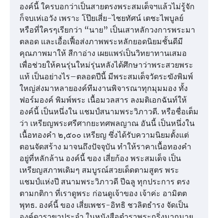
องค์นี้ ใครบอกว่าเป็นสายตรงพระสมเด็จฯแล้วไม่รู้จัก
ก็จบเห่เอวัง เพราะ โป๊ยเสี่ย-ไชยทัศน์ เตชะไพบูลย์
หรือที่ใครๆเรียกว่า “นาย” เป็นเสาหลักวงการพระมา
ตลอด และเอื้อเฟื้อส่งภาพพระหลักยอดนิยมชั้นดีมี
คุณภาพมาให้ สีกาอ่าง เผยแพร่เป็นวิทยาทานเสมอ
เพื่อช่วยให้คนรุ่นใหม่รุ่นหลังได้ศึกษาว่าพระสวยพระ
แท้ เป็นอย่างไร–ตลอดปีนี้ มีพระสมเด็จวัดระฆังพิมพ์
ใหญ่ส่งมาหลายองค์ทีมงานพิจารณาทุกมุมมอง ทั้ง
ฟอร์มองค์ พิมพ์พระ เนื้อมวลสาร ลงมติเอกฉันท์ให้
องค์นี้ เป็นหนึ่งใน แชมป์สนามพระวิภาวดี. หรือชื่อเต็ม
ว่า เหรียญพระศรีศากยะทศพลญาณ อันนี้ เป็นหนึ่งใน
เนื้อทองคำ ๒,๕๐๐ เหรียญ ซึ่งได้รับความนิยมตั้งแต่
ตอนจัดสร้าง มาจนถึงปัจจุบัน ทำให้ราคาเนื้อทองคำ
อยู่ที่หลักล้าน องค์นี้ ของ เสี่ยก้อง พระสมเด็จ เป็น
เหรียญสภาพเดิมๆ สมบูรณ์สวยเด็ดตามสูตร พระ
แชมป์แห่งปี สนามพระวิภาวดี ปีฉลู ทุกประการ ตรง
ตามกติกา ที่เราดูพระ ก่อนดูเจ้าของ เจ้าค่ะ อามิตต
พุทธ. องค์นี้ ของ เสี่ยเพชร-อิทธิ ชวลิตธำรง จัดเป็น
องค์ดาราขาประจำ ในหนังสือตำราพระกริ่งมากมาย