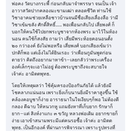
พ่อคง วัดบางกระพี้ ก่อนกลับมาจำพรรษา จนเป็น เจ้า
อาวาสวัดปากคลองมะขามเฒ่า ตลอดชีวิต ท่านใช้
วิชาอาคมช่วยเหลือชาวบ้านจนมีชื่อเสียงเลื่องลือ ว่ามี
วิชาเข้มขลัง ศักดิ์สิทธิ์….. พอเพื่อนกลับไป เสี่ยพงศ์ ก็
บอกให้คนใช้ไปยกพระบูชาจากห้องพระ มาไว้ในห้อง
นอน คนใช้ก็สงสัย ถามว่า เสี่ยมีพระห้อยคอนอนตั้ง
๒๐ กว่าองค์ ยังไม่พอหรือ เสี่ยพงศ์ บอกเสียงเข้มว่า
ปกติก็พอ แต่เอ็งไม่ได้ยินเรอะ ว่าเพื่อนกูมันพูดก่อน
ตายว่า คิดถึงอยากมาหาข้า–เลยกลัวว่าพระเครื่อง
องค์เล็กๆจะเอาไม่อยู่ ต้องพระบูชาถึงจะสบายใจ
เจ้าค่ะ อามิตตพุทธ.
โดยให้เหตุผลว่า ใช้คุ้มครองป้องกันภัยได้ แล้วยังมี
โชคลาภแน่นอน เพราะยิ่งเก็บนานยิ่งมีราคาสูงขึ้น ใช้
คล้องคอบูชาก็ง่าย อาราธนาในใจเงียบๆก็พอ ไม่ต้องตี
กลอง ตีฉาบ ให้หนวกหู แถมยังหาที่เก็บยาก รักษาก็
ยาก–แต่ สิงห์งาแกะ ๓ ขวัญ หลวงพ่อเดิม อยากขายก็
ง่าย เอาเข้าสนามพระมีแต่คนรอซื้อ เจ้าค่ะ อามิตต
พุทธ. เป็นอีกองค์ ที่ผ่านการพิจารณา เพราะรูปทรงที่