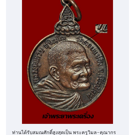
ท่านได้รับสมณศักดิ์สูงสุดเป็น พระครูวิมล-คุณากร