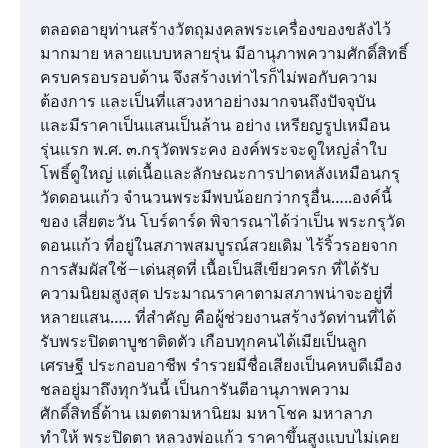
ตลอดอายุท่านสร้างวัตถุมงคลพระเครื่องของขลังไว้
มากมาย หลายแบบหลายรุ่น มีอานุภาพความศักดิ์สิทธิ์
ครบครอบรอบด้าน จึงสร้างเท่าไรก็ไม่พอกับความ
ต้องการ และเป็นที่แสวงหาอย่างมากจนถึงปัจจุบัน
และมีราคาเป็นแสนเป็นล้าน อย่าง เหรียญรูปเหมือน
รุ่นแรก พ.ศ. ๓.กรุวัดพระคง องค์พระจะดูใหญ่ล่ำใบ
โพธิ์ดูใหญ่ แต่เนื้อและลักษณะการปาดหลังเหมือนกรุ
วัดดอนแก้ว จำนวนพระมีพบน้อยกว่ากรุอื่น…..องค์นี้
ของ เสี่ยตะวัน โบร์ดาร์ด พิจารณาได้ว่าเป็น พระกรุวัด
ดอนแก้ว ที่อยู่ในสภาพสมบูรณ์สวยเดิม ไร้ริ้วรอยจาก
การสัมผัสใช้–เด่นสุดที่ เนื้อเป็นสีเขียวครก ที่ได้รับ
ความนิยมสูงสุด ประมาณราคาตามสภาพน่าจะอยู่ที่
หลายแสน….. ที่สำคัญ คือผู้ช่วยงานสร้างวัดท่านที่ได้
รับพระปิดตาบูชาติดตัว เกือบทุกคนได้เมียเป็นลูก
เศรษฐี ประกอบอาชีพ รำรวยมีชื่อเสียงเป็นคหบดีเมือง
ชลอยู่มาถึงทุกวันนี้ เป็นการันตีอานุภาพความ
ศักดิ์สิทธิ์ด้าน เมตตามหานิยม มหาโชค มหาลาภ
ทำให้ พระปิดตา หลวงพ่อแก้ว ราคาขึ้นสูงแบบไม่เคย