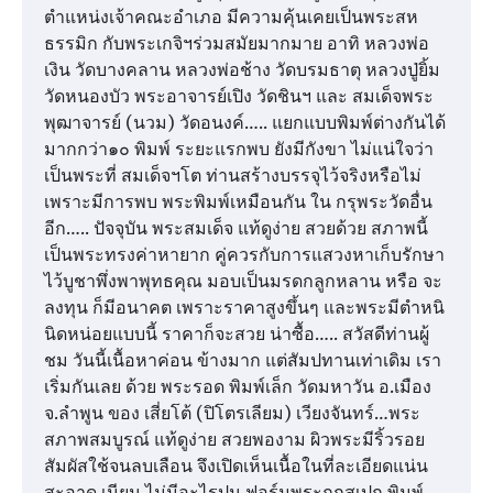
ตำแหน่งเจ้าคณะอำเภอ มีความคุ้นเคยเป็นพระสห
ธรรมิก กับพระเกจิฯร่วมสมัยมากมาย อาทิ หลวงพ่อ
เงิน วัดบางคลาน หลวงพ่อช้าง วัดบรมธาตุ หลวงปู่ยิ้ม
วัดหนองบัว พระอาจารย์เปิง วัดชินฯ และ สมเด็จพระ
พุฒาจารย์ (นวม) วัดอนงค์….. แยกแบบพิมพ์ต่างกันได้
มากกว่า๑๐ พิมพ์ ระยะแรกพบ ยังมีกังขา ไม่แน่ใจว่า
เป็นพระที่ สมเด็จฯโต ท่านสร้างบรรจุไว้จริงหรือไม่
เพราะมีการพบ พระพิมพ์เหมือนกัน ใน กรุพระวัดอื่น
อีก….. ปัจจุบัน พระสมเด็จ แท้ดูง่าย สวยด้วย สภาพนี้
เป็นพระทรงค่าหายาก คู่ควรกับการแสวงหาเก็บรักษา
ไว้บูชาพึ่งพาพุทธคุณ มอบเป็นมรดกลูกหลาน หรือ จะ
ลงทุน ก็มีอนาคต เพราะราคาสูงขึ้นๆ และพระมีตำหนิ
นิดหน่อยแบบนี้ ราคาก็จะสวย น่าซื้อ….. สวัสดีท่านผู้
ชม วันนี้เนื้อหาค่อน ข้างมาก แต่สัมปทานเท่าเดิม เรา
เริ่มกันเลย ด้วย พระรอด พิมพ์เล็ก วัดมหาวัน อ.เมือง
จ.ลำพูน ของ เสี่ยโต้ (ปิโตรเลียม) เวียงจันทร์…พระ
สภาพสมบูรณ์ แท้ดูง่าย สวยพองาม ผิวพระมีริ้วรอย
สัมผัสใช้จนลบเลือน จึงเปิดเห็นเนื้อในที่ละเอียดแน่น
สะอาด เนียน ไม่มีอะไรปน ฟอร์มพระถูกสเปก พิมพ์