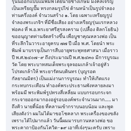
รุ่นนี้ออกแบบแม่พิมพ์โดยนายช่างเกษม มงคลเจริญ
เป็นเหรียญปั๊ม ทรงกลมรูปไข่ ด้านหน้าเป็นรูปจำลอง
ท่านครึ่งองค์ จำนวนสร้าง ๑. โดย เฉพาะเหรียญรูป
จำลองพระเกจิฯ ที่มีชื่อเสียง อย่างเหรียญรุ่นแรกหลวง
พ่อคง ที่ พ.อ.พระยาศรีสุรสงคราม (เปลื้อง ดิลกโยธิน)
ขออนุญาตท่านจัดสร้างขึ้น เพื่อบูชาคุณหลวงพ่อ เป็น
ที่ระลึกในวาระอายุครบ ๗๗ ปี เมื่อ พ.ศ. โดยนำ พระ
พิมพ์ มาบรรจุเป็นการสืบอายุพระพุทธศาสนา เมื่อราว
ปี พ.ศ.๒๔๐๗-๙ ถึงประมาณปี พ.ศ.๒๔๓๐ มีการบูรณะ
วัด โดย พระบาทสมเด็จพระจุลจอมเกล้าเจ้าอยู่หัว
โปรดเกล้าให้ พระยารัตนบดินทร (บุญรอด
กัลยาณมิตร) เป็นแม่งานการบูรณะ ทำให้เกิดแรง
กระทบกระเทือน ทำองค์พระประธานพังทลายลงมา
พร้อมมี พระพิมพ์รูปทรงสี่เหลี่ยม แบบกรอบกระจก
กระจายออกมากองอยู่รอบองค์พระจำนวนมาก….. มา
ถึงคิว นายตี๋น้อย ที่คลานเข้ากราบนอบน้อม และพูด
เสียงดังว่า ผมไม่ได้มาขอโชคลาภ พระเครื่องของขลัง
เพราะได้ไปมากแล้ว วันนี้ผมมารบกวนหลวงพ่อ ขอ
พระคาถาป้องกันโควิด-๑๙ เอาที่เจ๋งๆนะครับ เพราะ