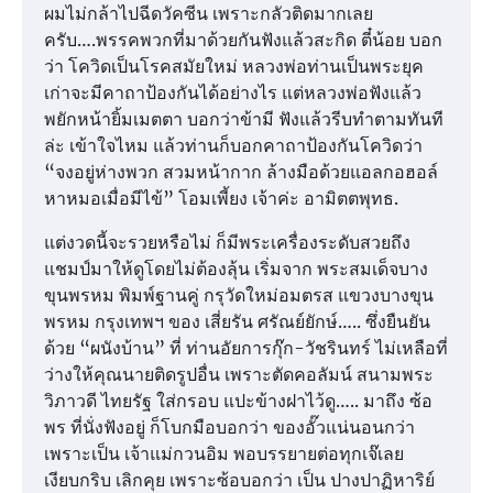
ผมไม่กล้าไปฉีดวัคซีน เพราะกลัวติดมากเลย
ครับ….พรรคพวกที่มาด้วยกันฟังแล้วสะกิด ตี๋น้อย บอก
ว่า โควิดเป็นโรคสมัยใหม่ หลวงพ่อท่านเป็นพระยุค
เก่าจะมีคาถาป้องกันได้อย่างไร แต่หลวงพ่อฟังแล้ว
พยักหน้ายิ้มเมตตา บอกว่าข้ามี ฟังแล้วรีบทำตามทันที
ล่ะ เข้าใจไหม แล้วท่านก็บอกคาถาป้องกันโควิดว่า
“จงอยู่ห่างพวก สวมหน้ากาก ล้างมือด้วยแอลกอฮอล์
หาหมอเมื่อมีไข้” โอมเพี้ยง เจ้าค่ะ อามิตตพุทธ.
แต่งวดนี้จะรวยหรือไม่ ก็มีพระเครื่องระดับสวยถึง
แชมป์มาให้ดูโดยไม่ต้องลุ้น เริ่มจาก พระสมเด็จบาง
ขุนพรหม พิมพ์ฐานคู่ กรุวัดใหม่อมตรส แขวงบางขุน
พรหม กรุงเทพฯ ของ เสี่ยรัน ศรัณย์ยักษ์….. ซึ่งยืนยัน
ด้วย “ผนังบ้าน” ที่ ท่านอัยการกุ๊ก-วัชรินทร์ ไม่เหลือที่
ว่างให้คุณนายติดรูปอื่น เพราะตัดคอลัมน์ สนามพระ
วิภาวดี ไทยรัฐ ใส่กรอบ แปะข้างฝาไว้ดู….. มาถึง ซ้อ
พร ที่นั่งฟังอยู่ ก็โบกมือบอกว่า ของอั๊วแน่นอนกว่า
เพราะเป็น เจ้าแม่กวนอิม พอบรรยายต่อทุกเจ๊เลย
เงียบกริบ เลิกคุย เพราะซ้อบอกว่า เป็น ปางปาฏิหาริย์