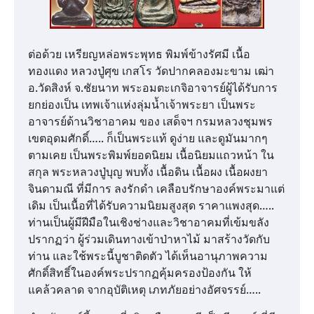
ต่อด้วย เหรียญหล่อพระพุทธ พิมพ์ข้างรัศมี เนื้อ
ทองแดง หลวงปู่ศุข เกสโร วัดปากคลองมะขาม เฒ่า
อ.วัดสิงห์ จ.ชัยนาท พระอมตะเกจิอาจารย์ผู้ได้รับการ
ยกย่องเป็น เทพเจ้าแห่งลุ่มน้ำเจ้าพระยา เป็นพระ
อาจารย์ด้านวิชาอาคม ของ เสด็จฯ กรมหลวงชุมพร
เขตอุดมศักดิ์….. ก็เป็นพระแท้ ดูง่าย และดูมันมากๆ
ตามเคย เป็นพระพิมพ์ยอดนิยม เนื้อนิยมแถวหน้า ใน
สกุล พระหลวงปู่บุญ พบทั้ง เนื้อดิน เนื้อผง เนื้อผงยา
จินดามณี ที่มีการ ลงรักดำ เคลือบรักษาองค์พระมาแต่
เดิม เป็นเนื้อที่ได้รับความนิยมสูงสุด ราคาแพงสุด…..
ท่านเป็นผู้มีฝีมือในเชิงช่างและวิชาอาคมที่เข้มขลัง
ปรากฏว่า ผู้ร่วมเดินทางเข้าป่าหาไม้ มาสร้างวัดกับ
ท่าน และใช้พระนี้บูชาติดตัว ได้เห็นอานุภาพความ
ศักดิ์สิทธิ์ในองค์พระปรากฏคุ้มครองป้องกัน ให้
แคล้วคลาด จากอุบัติเหตุ เภทภัยอย่างอัศจรรย์…..