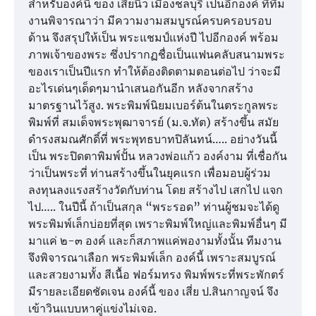
สำหรับองค์นี้ ของ เสี่ยนิว เมืองชลบุรี เป็นอีกองค์ ที่ทีม
งานพิจารณาว่า มีความงามสมบูรณ์ครบครอบรอบ
ด้าน จึงสรุปให้เป็น พระแชมป์แห่งปี ไปอีกองค์ พร้อม
ภาพเจ้าของพระ ซึ่งปรากฏชื่อเป็นแฟนคลับสนามพระ
ของเราเป็นปีแรก ทำให้ต้องติดตามตอนต่อไป ว่าจะมี
อะไรเด่นๆเด็ดๆมานำเสนอกันอีก หลังจากสร้าง
มาตรฐานไว้สูง. พระพิมพ์นิยมเบอร์ต้นในตระกูลพระ
พิมพ์ที่ สมเด็จพระพุฒาจารย์ (ม.จ.ทัต) สร้างขึ้น สมัย
ดำรงสมณศักดิ์ที่ พระพุทธบาทปิลันทน์….. อย่างวันนี้
เป็น พระปิดตาพิมพ์ปั้น หลวงพ่อแก้ว องค์งาม ที่เชื่อกัน
ว่าเป็นพระที่ ท่านสร้างขึ้นในยุคแรก เพื่อมอบผู้ร่วม
ลงทุนลงแรงสร้างวัดกับท่าน โดย สร้างไป เสกไป แจก
ไป….. ในปีนี้ ถ้าเป็นสกุล “พระรอด” ท่านผู้ชมจะได้ดู
พระพิมพ์เล็กบ่อยที่สุด เพราะพิมพ์ใหญ่และพิมพ์อื่นๆ มี
มาแค่ ๒-๓ องค์ และก็สภาพแค่พองามทั้งนั้น ทีมงาน
จึงพิจารณาเลือก พระพิมพ์เล็ก องค์นี้ เพราะสมบูรณ์
และสวยงามทั้ง สีเนื้อ ฟอร์มทรง พิมพ์พระที่พระพักตร์
มีรายละเอียดชัดเจน องค์นี้ ของ เสี่ย ป.สินกาญจน์ จึง
เข้าวินแบบหาคู่แข่งไม่เจอ.