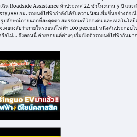
เฉิน Roadside Assistance ทั่วประเทศ 24 ชั่วโมงนาน 5 ปี และ
xty,000 กม. รถยนต์ไฟฟ้ากำลังได้รับความนิยมเพิ่มขึ้นอย่างต่อเน
ยรูปลักษณ์ภายนอกที่สะดุดตา สมรรถนะที่โดดเด่น และเทคโนโลยีล
อาจเคยสงสัยว่าภายในรถยนต์ไฟฟ้า 100 percent หนึ่งคันประกอบไ
ือไม่… ถึงตอนนี้ ค่ายรถยนต์ต่างๆ เริ่มเปิดตัวรถยนต์ไฟฟ้ากันม