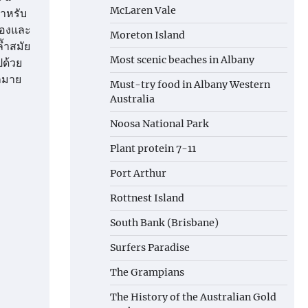
McLaren Vale
สำหรับ
ื่องและ
Moreton Island
้ำสมัย
Most scenic beaches in Albany
ปด้วย
ากมาย
Must-try food in Albany Western
Australia
Noosa National Park
Plant protein 7-11
Port Arthur
Rottnest Island
South Bank (Brisbane)
Surfers Paradise
The Grampians
The History of the Australian Gold