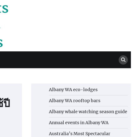
ts
s
s
Albany WA eco-lodges
้ปี
Albany WA rooftop bars
Albany whale watching season guide
Annual events in Albany WA
Australia’s Most Spectacular