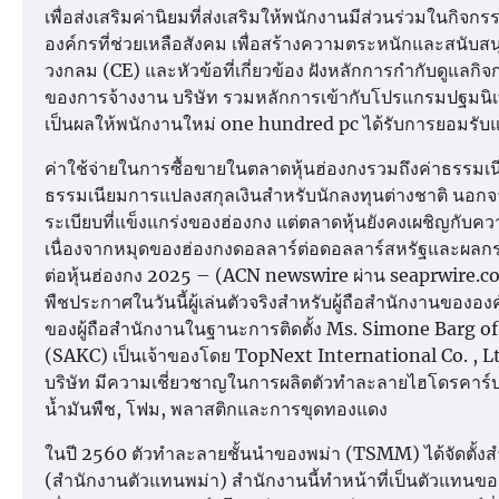
เพื่อส่งเสริมค่านิยมที่ส่งเสริมให้พนักงานมีส่วนร่วมในกิจ
องค์กรที่ช่วยเหลือสังคม เพื่อสร้างความตระหนักและสนับ
วงกลม (CE) และหัวข้อที่เกี่ยวข้อง ฝังหลักการกำกับดูแลกิ
ของการจ้างงาน บริษัท รวมหลักการเข้ากับโปรแกรมปฐมนิ
เป็นผลให้พนักงานใหม่ one hundred pc ได้รับการยอมรับ
ค่าใช้จ่ายในการซื้อขายในตลาดหุ้นฮ่องกงรวมถึงค่าธรรมเ
ธรรมเนียมการแปลงสกุลเงินสำหรับนักลงทุนต่างชาติ นอกจ
ระเบียบที่แข็งแกร่งของฮ่องกง แต่ตลาดหุ้นยังคงเผชิญกับ
เนื่องจากหมุดของฮ่องกงดอลลาร์ต่อดอลลาร์สหรัฐและผล
ต่อหุ้นฮ่องกง 2025 – (ACN newswire ผ่าน seaprwire.c
พืชประกาศในวันนี้ผู้เล่นตัวจริงสำหรับผู้ถือสำนักงานขอ
ของผู้ถือสำนักงานในฐานะการติดตั้ง Ms. Simone Barg
(SAKC) เป็นเจ้าของโดย TopNext International Co. , Lt
บริษัท มีความเชี่ยวชาญในการผลิตตัวทำละลายไฮโดรคาร์บ
น้ำมันพืช, โฟม, พลาสติกและการขุดทองแดง
ในปี 2560 ตัวทำละลายชั้นนำของพม่า (TSMM) ได้จัดตั้
(สำนักงานตัวแทนพม่า) สำนักงานนี้ทำหน้าที่เป็นตัวแทนขอ