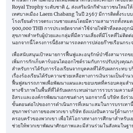
Royal Trophy ระดับชาติ 4. ส่งเสริมนักกีฬาเยาวชนใหม่ให้เ
เทศบาลเมือง Laem Chabang ในปี 2567 มีการติดตั้งระบบ
โรงเรียนตำรวจตระเวนชายแดนโดยมีความสามารถทั้งหมด ni
900,000 THB การประหยัดจากค่าใช้จ่ายไฟฟ้าที่ลดลงถูก
สุขภาพสำหรับผู้ป่วยและกลุ่มที่มีความเสี่ยงที่มีโรคที่ไม่
นอกจากนี้โครงการนี้ยังสามารถลดการปล่อยก๊าซเรือนกระจ
เพื่อสนับสนุนเป้าหมายการฟื้นฟูและอนุรักษ์ป่าซึ่งสามาร
เพิ่มการกักเก็บคาร์บอนไดออกไซด์รวมกับการปรับปรุงคุณภ
สำหรับการได้รับการร้องเรียนจากบุคคลที่ได้รับผลกระทบ บริ
เรื่องร้องเรียนได้รับความช่วยเหลือทางการเงินรวมเป็นจำน
ฟื้นฟูสมรรถภาพเพื่อพัฒนาแผนและขอบเขตที่ครอบคลุมสำ
ทางชีวภาพในพื้นที่ที่ได้รับผลกระทบผ่านการรวบรวมความค
อิสระและองค์กรพัฒนาเอกชนต่างๆ นอกจากนี้ บริษัท ยังร่วมมื
ขั้นตอนต่อไปของการดำเนินการที่เหมาะสมในการบรรเทานี้ เพ
สุขภาพร่างกายของพวกเขา บริษัท ยังแบ่งปันความรู้ด้านการ
ครอบครัวของพวกเขา เพื่อให้โอกาสทางการศึกษาสำหรับ
ช่วยให้พวกเขาพัฒนาศักยภาพและมีส่วนร่วมในสังคมในฐ