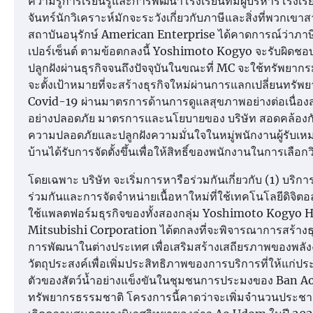
ความรู้การเรียนรู้และการพัฒนาโรงเรียนที่มีผู้บริหารโรง
จันทร์นักวิเคราะห์มักจะระวังเกี่ยวกับภาษีและสิ่งที่พวก
สถาบันอนุรักษ์ American Enterprise ได้คาดการณ์ว่าภา
เปอร์เซ็นต์ ตามข้อตกลงนี้ Yoshimoto Kogyo จะรับผิดชอบ
ปลูกฝังผ่านธุรกิจจนถึงปัจจุบันในขณะที่ MC จะใช้ทรัพยากรม
จะตั้งเป้าหมายที่จะสร้างธุรกิจใหม่ผ่านการแลกเปลี่ยนทรั
Covid-19 ผ่านมาตรการด้านการดูแลสุขภาพอย่างต่อเนื่อ
อย่างปลอดภัย มาตรการและนโยบายของ บริษัท สอดคล้องกับ
ความปลอดภัยและปลูกฝังความมั่นใจในหมู่พนักงานผู้รับเหม
บ้านได้รับการจัดตั้งขึ้นเพื่อให้สิทธิ์ของพนักงานในการเลือก
โดยเฉพาะ บริษัท จะเริ่มการหารือร่วมกันเกี่ยวกับ (1) บร
ร่วมกันและการจัดจำหน่ายเนื้อหาใหม่ที่ใช้เทคโนโลยีดิจิต
ใช้แพลตฟอร์มธุรกิจของทั้งสองกลุ่ม Yoshimoto Kogyo Ho
Mitsubishi Corporation ได้ตกลงที่จะพิจารณาการสร้างธุ
การพัฒนาในต่างประเทศ เพื่อเสริมสร้างเสถียรภาพของพ
วัตถุประสงค์เพื่อเพิ่มประสิทธิภาพของการบริการที่ให้แก
ตัวของสัตว์น้ำอย่างแข็งขันในชุมชนการประมงของ Ban Ao 
ทรัพยากรธรรมชาติ โครงการนี้คาดว่าจะเพิ่มจำนวนประช