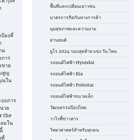
 กุ้งสี
พื้นที่แลกเปลี่ยนเยาวชน
ด
มาตรการกีดกันทางการค้า
มุมสุขภาพและความงาม
้องที่
ยานยนต์
ำ
วาม
ยูโร 2024 รอบสุดท้าย แข่ง วัน ไหน
่อการ
รถยนต์ไฟฟ้า Hyundai
้อขาย
มสูญ
รถยนต์ไฟฟ้า Kia
คุณใน
รถยนต์ไฟฟ้า Polestar
รถยนต์ไฟฟ้าขนาดเล็ก
ระบบการ
น่วย
วัฒนธรรมป๊อปไทย
r the
วาไรตี้ข่าวสาร
ล้อมใน
ี้
วิทยาศาสตร์สำหรับทุกคน
ที่