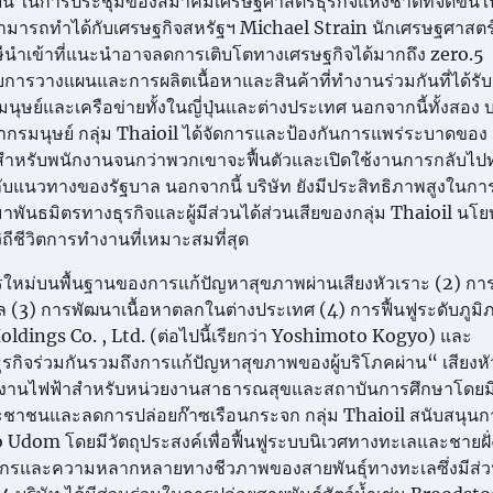
เรียน ในการประชุมของสมาคมเศรษฐศาสตร์ธุรกิจแห่งชาติที่จัดขึ้นใ
เขาสามารถทำได้กับเศรษฐกิจสหรัฐฯ Michael Strain นักเศรษฐศาสต
ษีนำเข้าที่แนะนำอาจลดการเติบโตทางเศรษฐกิจได้มากถึง zero.5
การวางแผนและการผลิตเนื้อหาและสินค้าที่ทำงานร่วมกันที่ได้รั
นุษย์และเครือข่ายทั้งในญี่ปุ่นและต่างประเทศ นอกจากนี้ทั้งสอง บ
พยากรมนุษย์ กลุ่ม Thaioil ได้จัดการและป้องกันการแพร่ระบาดของ
งสำหรับพนักงานจนกว่าพวกเขาจะฟื้นตัวและเปิดใช้งานการกลับไ
แนวทางของรัฐบาล นอกจากนี้ บริษัท ยังมีประสิทธิภาพสูงในการ
าพันธมิตรทางธุรกิจและผู้มีส่วนได้ส่วนเสียของกลุ่ม Thaioil นโ
วิถีชีวิตการทำงานที่เหมาะสมที่สุด
ิการใหม่บนพื้นฐานของการแก้ปัญหาสุขภาพผ่านเสียงหัวเราะ (2) กา
อล (3) การพัฒนาเนื้อหาตลกในต่างประเทศ (4) การฟื้นฟูระดับภูม
ldings Co. , Ltd. (ต่อไปนี้เรียกว่า Yoshimoto Kogyo) และ
รกิจร่วมกันรวมถึงการแก้ปัญหาสุขภาพของผู้บริโภคผ่าน“ เสียงห
ลังงานไฟฟ้าสำหรับหน่วยงานสาธารณสุขและสถาบันการศึกษาโดยม
่ประชาชนและลดการปล่อยก๊าซเรือนกระจก กลุ่ม Thaioil สนับสนุนก
Udom โดยมีวัตถุประสงค์เพื่อฟื้นฟูระบบนิเวศทางทะเลและชายฝั
ากรและความหลากหลายทางชีวภาพของสายพันธุ์ทางทะเลซึ่งมีส่ว