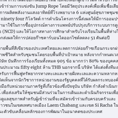
ข้าร่วมการแข่งขัน Jump Rope โดยมีวัตถุประสงค์เพื่อเพิ่มชื่อเส
การผลิตพลังงานแสงอาทิตย์ที่โรงพยาบาล 6 แห่งศูนย์สุขภาพชุ
nety four กิโลวัตต์ การดำเนินโครงการนี้ส่งผลให้มีการออมป
นำมาใช้ในการซื้ออุปกรณ์ทางการแพทย์ปรับปรุงบริการระบบการด
ติดต่อ (NCD) และให้โอกาสทางการศึกษาสำหรับโรงเรียนในพื้นที่ห่า
กส่งผลให้การปล่อยก๊าซคาร์บอนไดออกไซด์ลดลง 51 ตันต่อปี
ถขยายพื้นที่สีเขียวของประเทศไทยและลดการปล่อยก๊าซเรือนกระจกผ
าพชีวิตสำหรับชุมชนโดยรอบพื้นที่ป่าเป้าหมาย หลังจากกำหนดเว
ษัท บันทึกการร้องเรียนทั้งหมด 905 ข้อ มากกว่า 80% ของบุคคลที
วนประมาณ fifty eight ล้าน THB นอกจากนี้ บริษัท ได้แต่งตั้งทีม
หรับการฟื้นฟูทรัพยากรทางทะเลและชายฝั่งทะเลและความหลาก
ิดเห็นจากนักวิชาการหน่วยงานของรัฐบุคคลที่ได้รับผลกระทบองค
อกับหน่วยงานภาครัฐที่เกี่ยวข้องซึ่งปัจจุบัน บริษัท กำลังดำเนิน
ื่อส่งเสริมให้ชุมชนมีส่วนร่วมในการเดินและดำเนินกิจกรรมเพื่อเ
ดูแลสุขภาพสำหรับผู้เข้าร่วมที่จะสมัครเข้าร่วมกับครอบครัวและ
เยาวชนในเขตเทศบาลเมือง Laem Chabang และเขต Si Racha ใน
านะตัวขับเคลื่อนหลักของการพัฒนาในอนาคตของประเทศ