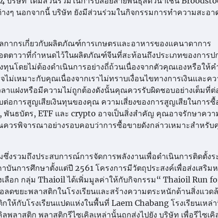
ิษัท ได้มีส่วนร่วมในการปล่อยสายพันธุ์สัตว์น้ำเช่น Broodstock
ต่างๆ นอกจากนี้ บริษัท ยังมีส่วนร่วมในกิจกรรมการทำความสะอา
ษีศุลกากรเกี่ยวกับผลิตภัณฑ์การเกษตรและอาหารของแคนาดาการ
ออตตาวาที่กำหนดไว้ในผลิตภัณฑ์จีนที่สะท้อนถึงประเภทของการปกป
ุนโดยไม่ต้องดำเนินการอย่างถี่ถ้วนเนื่องจากตัวคุณเองหรือให้ค
อาจไม่เหมาะกับคุณเนื่องจากเราไม่ทราบเงื่อนไขทางการเงินและค
แฝงหรือมีความไม่ถูกต้องดังนั้นคุณควรรับผิดชอบอย่างเต็มที่ต
บต่อการสูญเสียเงินทุนของคุณ ความเสี่ยงของการสูญเสียในการซื
์ส, พันธบัตร, ETF และ crypto อาจเป็นสิ่งสำคัญ คุณอาจรักษาควา
้นคุณควรพิจารณาอย่างรอบคอบว่าการซื้อขายดังกล่าวเหมาะสำหรับ
รมซึ่งรวมถึงประสบการณ์การจัดการพลังงานเพื่อดำเนินการติดตั้ง
การศึกษาตั้งแต่ปี 2561 โครงการมีวัตถุประสงค์เพื่อส่งเสริมห
อก กลุ่ม Thaioil ได้เพิ่มมูลค่าให้กับกิจกรรม“ Thaioil Run fo
เพื่อลดขยะพลาสติกในโรงเรียนและสร้างความตระหนักด้านสิ่งแวด
ิกให้กับโรงเรียนแปดแห่งในพื้นที่ Laem Chabang โรงเรียนเหล่าน
าสติก พลาสติกรีไซเคิลเหล่านั้นถูกส่งไปยัง บริษัท เพื่อรีไซเคิล