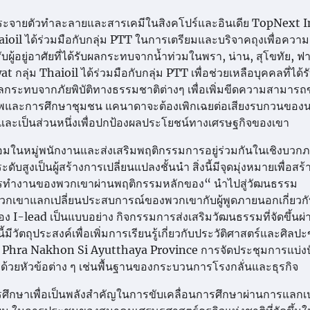
กระจายตัวทำละลายและสารเคมีในสิงคโปร์และอินเดีย TopNext I
aioil ได้ร่วมมือกับกลุ่ม PTT ในการเตรียมและบริจาคถุงเพื่อความ
หรับผู้อยู่อาศัยที่ได้รับผลกระทบจากน้ำท่วมในพรา, น่าน, สุโขทัย, ฟ
ุ่ม Thaioil ได้ร่วมมือกับกลุ่ม PTT เพื่อช่วยเหลือบุคคลที่ได้
ลกระทบจากภัยพิบัติทางธรรมชาติต่างๆ เพื่อเพิ่มขีดความสามาร
ภาพและการศึกษาชุมชน แคนาดาจะต้องเพิกเฉยต่อเสียงรบกวนของ
ดและเป็นส่วนหนึ่งเพื่อปกป้องผลประโยชน์ทางเศรษฐกิจของเขา
ล้อมในหมู่พนักงานและส่งเสริมพฤติกรรมการอยู่ร่วมกันในเชิงบวก
ดับสูงเป็นผู้สร้างการเปลี่ยนแปลงชั้นนำ สิ่งนี้มีจุดมุ่งหมายเพื่อสร
ารทำงานของพวกเขาผ่านพฤติกรรมหลักของ“ นำไปสู่วัฒนธรรม
้พวกเขาแลกเปลี่ยนประสบการณ์ของพวกเขากับผู้พูดภายนอกเกี่ยวก
ง I-lead เป็นแบบอย่าง กิจกรรมการส่งเสริมวัฒนธรรมที่จัดขึ้นผ่
ถุประสงค์เพื่อเพิ่มการเรียนรู้เกี่ยวกับประวัติศาสตร์และศิลป
ya, Phra Nakhon Si Ayutthaya Province การจัดประชุมการแบ่ง
ด้วยหัวข้อต่าง ๆ เช่นพื้นฐานของกระบวนการโรงกลั่นและธุรกิจ
ศึกษาเพื่อเป็นพลังสำคัญในการขับเคลื่อนการศึกษาผ่านการแลกเป