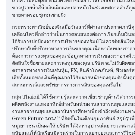
เกิดความสมดุลทางนิเวศวิทยาของอ่าว Ao Udom ในปี 2024 บร
ขาวปูว่ายน้ำสีน้ำเงินเด็กและปลาหมึกในช่วงเทศกาลสำคัญ
ชายหาดรอบชุมชนชายฝั่ง
กระทรวงพาณิชย์ของจีนเมื่อวันเสาร์ที่ผ่านมาประกาศภา
เคลื่อนไหวที่กล่าวว่าเป็นการตอบสนองต่อการเรียกเก็บเงิน
ได้รับการปกป้องจากการบริหารของทรัมป์ ไม่ควรตัดสินใจลงท
ปรึกษากับที่ปรึกษาทางการเงินของคุณ เนื้อหาเว็บของเรา
ต้องการการลงทุนของคุณ ข้อมูลทางการเงินของเราอาจมีเวลา
ตัดสินใจซื้อขายและการลงทุนของคุณ บริษัท จะไม่รับผิดชอ
ตราสารทางการเงินเช่นหุ้น, FX, สินค้าโภคภัณฑ์, ฟิวเจอร
เสียทั้งหมดของเงินที่คุณฝากไว้กับนายหน้าของคุณ ดังนั
สถานการณ์และทรัพยากรทางการเงินของคุณหรือไม่
กลุ่ม Thaioil ได้ใช้ความรู้และความเชี่ยวชาญด้านวิศวกร
ผลิตพลังงานแสงอาทิตย์สำหรับหน่วยงานสาธารณสุขและสถาบัน
งานสาธารณสุขและสถาบันการศึกษาเพื่อเข้าถึงพลังงานทางเลื
Green Future 2024” ที่จัดขึ้นในเดือนกุมภาพันธ์ 2567 
หมู่เยาวชน เป็นผลให้ บริษัท ได้จัดหาอุปกรณ์แยกขวดพลาสต
สนับสนุนให้นักเรียนมีส่วนร่วมในการแยกขยะและการรีไซเคิลพล