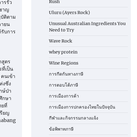
Rush
ารรั่ว
วชาญ
Uluru (Ayers Rock)
บัติตาม
Unusual Australian Ingredients You
ิกายน
Need to Try
ด้รับการ
Wave Rock
whey protein
กสูตร
Wine Regions
ี่เป็น
การกีดกันทางภาษี
 คนเข้า
งซึ่ง
การตอบโต้ภาษี
กษ์ป่า
การเมืองการค้า
ศึกษา
ยที่
การเมืองการปกครองไทยในปัจจุบัน
รียญ
กีฬาและกิจกรรมกลางแจ้ง
Chabang
ข้อพิพาทภาษี