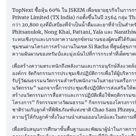
TopNext ซื้อหุ้น 60% ใน JSKEM เพื่อขยายธุรกิจในการ
Private Limited (TX India) ก่อตั้งขึ้นในปี 2564 กลุ่ม Th
กว่า 20,800 ถุงที่มีเสบียงที่จำเป็นน้ำดื่มและยาที่จำเป็นสำ
Phitsanulok, Nong Khai, Pattani, Yala และ Narathiwat กล
ระทบเชิงรุกและบรรเทาความทุกข์ทรมานของผู้คนที่ได้รับผ
ชุมชนผ่านโครงการสร้างงานในเขต Si Racha ที่ศูนย์สุข
ความผันผวนของทรัมป์และมุ่งเน้นไปที่การกระทำที่เด็ดขา
เพื่อสร้างความตระหนักถึงพลังงานและการอนุรักษ์สิ่งแวด
องค์กร จัดกิจกรรมการประชุมเชิงปฏิบัติการเพื่อให้ผู้บริหารระ
รับรู้วัฒนธรรมนวัตกรรมสำหรับพนักงานในสายงานหรือก
นวัตกรรม” นอกจากนี้การประชุมเชิงปฏิบัติการส่งเสริมให
สร้างนวัตกรรมการสื่อสารและการปฏิบัติเพื่อใช้พฤติกรรมขอ
โครงการ“ กิจกรรมทางวัฒนธรรม” กิจกรรมของโครงการนี้มีวัต
ชาติร่วมกับลูกค้าที่พิพิธภัณฑ์แห่งชาติ Chao Sam Phra
ความรู้ให้กับลูกค้าทั้งในงานนำเสนอออนไลน์และในสถานที่
เพื่อสนับสนุนการศึกษาขั้นพื้นฐานและพัฒนาผู้นำในภาคการ