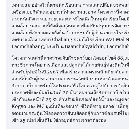
เหมาะสม อย่างไรก็ตามนักเรียนสามารถแลกเปลี่ยนขวดพลาสต
เครื่องแบบกีฬาและอุปกรณ์ทำความสะอาด โครงการนี้คาดว่
ตระหนักถึงการแยกขยะและการรีไซเคิลในหมู่นักเรียนโดยมีจ
แวดล้อม นอกจากนี้ยังมีจุดมุ่งหมายเพื่อสนับสนุนการจัดก
แวดล้อมที่สะอาดและยั่งยืน จัดประชุมกับผู้อำนวยการโรง
เทศบาลเมือง Laem Chabang รวมถึงโรงเรียน Wat Mai 
Laemchabang, โรงเรียน Baanchakyaichin, Laemchaban
โครงการเหล่านี้คาดว่าจะจับก๊าซคาร์บอนไดออกไซด์ 88,0
ทางชีวภาพโดยการเลือกและปลูกต้นไม้สายพันธุ์ท้องถิ่นในพ
สำหรับผู้ขับขี่ในปี 2567 เพื่อสร้างความตระหนักเกี่ยวกับ
สถานีน้ำมันผู้ประสานงานการขนส่งพนักงานห้องตั๋วและหน่วยอ
อัตราภาษีของทรัมป์ในประเทศทั่วโลกควบคู่ไปกับการตัดสิ
ประกาศซึ่งจะมีผลในวันที่ 20 มีนาคมรวมถึงอัตราภาษี a h
เข้าถั่วและหน้าที่ 25 % สำหรับผลิตภัณฑ์สัตว์น้ำและหม
Kogyo และ MC มุ่งมั่นที่จะจัดหา“ ชีวิตที่ชาญฉลาด” เพื่อส
จดหมายกระตุ้นให้ออตตาวายืนหยัดต่อสู้กับการซ้อมรบที่ไ
เข้า 25 เปอร์เซ็นต์ไม่ใช่กลยุทธ์การเจรจาต่อรอง