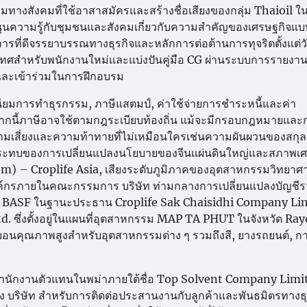
กรรมทางสังคมที่ใช้อาสาสมัครและสร้างชื่อเสียงของกลุ่ม Thaioil 
สนุนความรู้กับชุมชนและสังคมเกี่ยวกับความสำคัญของเศรษฐกิจแบ
จการที่ดีจรรยาบรรณทางธุรกิจและหลักการต่อต้านการทุจริตตั้งแต่
เทศสำหรับพนักงานใหม่และแบ่งปันคู่มือ CG ผ่านระบบการรายงา
และเข้าร่วมในการฝึกอบรม
นียมการทำธุรกรรม, ภาษีแสตมป์, ค่าใช้จ่ายการชำระหนี้และค่า
ากนี้ภาษีอาจใช้ตามกฎระเบียบท้องถิ่น แม้จะมีกรอบกฎหมายและ
ความเสี่ยงและความท้าทายที่ไม่เหมือนใครเช่นความผันผวนของสกุล
กระทบของการเปลี่ยนแปลงนโยบายของจีนแผ่นดินใหญ่และสภาพเศ
om) – Croplife Asia, เสียงระดับภูมิภาคของอุตสาหกรรมวิทยาศ
งองค์กรภายในคณะกรรมการ บริษัท ท่ามกลางการเปลี่ยนแปลงบัญชีรา
 of BASF ในฐานะประธาน Croplife Sak Chaisidhi Company Li
d. ซึ่งตั้งอยู่ในแผนที่อุตสาหกรรม MAP TA PHUT ในจังหวัด Ra
อนคุณภาพสูงสำหรับอุตสาหกรรมต่าง ๆ รวมถึงสี, ยางรถยนต์, ก
งสำนักงานตัวแทนในพม่าภายใต้ชื่อ Top Solvent Company Limi
ง บริษัท สำหรับการติดต่อประสานงานกับลูกค้าและพันธมิตรทางธุ