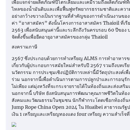
เพื่อแจกจ่ายผลิตภัณฑ์ปิโตรเลียมและเคมีรวมถึงผลิตภัณฑ์ที่เก
ไหลของน้ำมันดิบและเพื่อฟื้นฟูทรัพยากรธรรมชาติและค
อย่างกว้างขวางเป็นรากฐานที่สำคัญของการดำเนินงานของกลุ
ค่า “อาสาสมัคร” ดังนั้นโครงการอาสาสมัคร Thaioil ที่เรียก
2563 เพื่อสนับสนุนค่านี้และระลึกถึงวันครบรอบ 60 ปีของ บร
จัดตั้งขึ้นเพื่อยืดอายุอาสาสมัครของกลุ่ม Thaioil
สงครามภาษี
2567 ซึ่งประกอบด้วยการทำเหรียญ ALMS การทำอาหารขยะ
เกี่ยวกับผู้ประกอบการสมัยใหม่สำหรับปี 2567 รวมถึงบทเรีย
นวัตกรรม การประชุมเชิงปฏิบัติการเหล่านี้มีวัตถุประสงค์เพ
ร่วม นอกจากนี้เพื่อดำเนินการตามการปลูกป่าและการอนุรักษ์ป
ไม่เพียง แต่มุ่งหวังที่จะกระจายรายได้ในท้องถิ่นและส่งเสริมเ
นอกจากนี้ บริษัท ยังสนับสนุนการพัฒนาคุณภาพชีวิตในท้อ
สังคมและวัฒนธรรมในชุมชน นักกีฬากระโดดเชือกท้องถิ่นจา
Jump Rope China Open 2024 ใน Huaibei สาธารณรัฐประชา
เงิน 1 เหรียญและเหรียญทองแดง four เหรียญ ความสำเร็จท