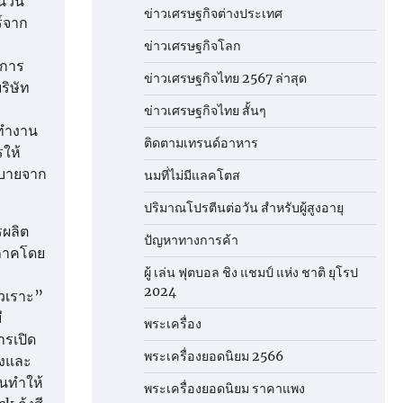
นวัน
ข่าวเศรษฐกิจต่างประเทศ
ร์จาก
ข่าวเศรษฐกิจโลก
บการ
ข่าวเศรษฐกิจไทย 2567 ล่าสุด
ริษัท
ข่าวเศรษฐกิจไทย สั้นๆ
ปทำงาน
ติดตามเทรนด์อาหาร
ให้
ยบายจาก
นมที่ไม่มีแลคโตส
ปริมาณโปรตีนต่อวัน สำหรับผู้สูงอายุ
รผลิต
ปัญหาทางการค้า
ิภาคโดย
ผู้ เล่น ฟุตบอล ชิง แชมป์ แห่ง ชาติ ยุโรป
2024
ัวเราะ”
ี
พระเครื่อง
ารเปิด
พระเครื่องยอดนิยม 2566
่งและ
นทำให้
พระเครื่องยอดนิยม ราคาแพง