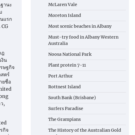
ในฐานะ
McLaren Vale
บ
Moreton Island
วันแรก
น CG
Most scenic beaches in Albany
Must-try food in Albany Western
Australia
กฎ
Noosa National Park
เงิน
Plant protein 7-11
รษฐกิจ
าสตร์
Port Arthur
ยชื่อ
Rottnest Island
mited
yong
South Bank (Brisbane)
าว,
Surfers Paradise
The Grampians
ted
รกิจ
The History of the Australian Gold