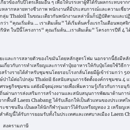
ี่ยวข้องกับปิโตรเลียมอื่น ๆ เพื่อให้บรรเทาผู้ที่ได้รับผลกระทบจากก
วามหลากหลายทางชีวภาพ พนักงานที่มีประสบการณ์และความเชี่ย
่ม Thaioil ในขณะเดียวกันพนักงานเหล่านั้นก็ปฏิบัติตามและปฏิ
ว่า “คุณเริ่มต้น … เราเติมเต็ม” ได้เริ่มต้นครั้งแรกในเดือนพฤศจ
ิษัท ในปีนี้โครงการ“ คุณเริ่มต้น…เราเติมเต็ม” โครงการปีที่ 4 ไ
และการสลายตัวของไขมันโดยหลักสูตรโฟม นอกจากนี้ยังมีหลั
นเกี่ยวกับการทำเหรียญและการทำปุ๋ยอาหารให้กับปุ๋ยโดยใช้วิธีการท
ื่อสร้างรายได้สำหรับชุมชนโดยรอบโรงกลั่นโดยมีผู้เข้าร่วมกว่า 50
่าไม้ต่อไปกลุ่ม Thaioil ยังสนับสนุนการจัดตั้งองค์กรชุมชน 4 แห่
ศรษฐกิจชุมชน แต่ยังมีจุดมุ่งหมายเพื่อเพิ่มความรู้เกี่ยวกับการอนุรั
งถิ่นผ่านการส่งเสริมการสร้างงานและสนับสนุนการพัฒนาด้านการ
กพื้นที่ Laem Chabang ได้รับเลือกให้เป็นตัวแทนของประเทศไท
ชนจีน เป็นผลให้นักกีฬารุ่นเยาว์ได้รับเหรียญทอง 2 เหรียญเห
ี่สำคัญนี้ได้รับการยอมรับทั้งในประเทศและเทศบาลเมือง Laem 