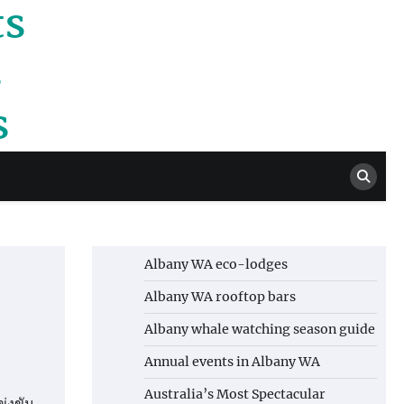
ts
s
s
Albany WA eco-lodges
Albany WA rooftop bars
Albany whale watching season guide
Annual events in Albany WA
Australia’s Most Spectacular
่งขัน