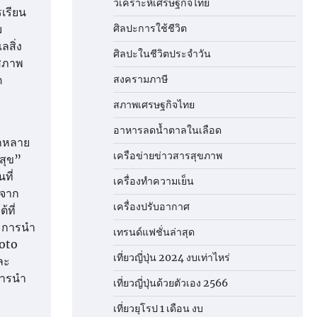
วิเคราะห์เศรษฐกิจไทย
เรียน
ม
ศิลปะการใช้ชีวิต
ลสิ่ง
ศิลปะในชีวิตประจำวัน
งสภาพ
ต
สงครามภาษี
สภาพเศรษฐกิจไทย
อาหารลดน้ำตาลในเลือด
ากหลาย
เครือข่ายข่าวสารสุขภาพ
สุข”
ที่
เครื่องทำความเย็น
งจาก
เครื่องปรับอากาศ
ที่
ละการนำ
เทรนด์แฟชั่นล่าสุด
moto
เที่ยวญี่ปุ่น 2024 งบเท่าไหร่
ละ
การนำ
เที่ยวญี่ปุ่นด้วยตัวเอง 2566
เที่ยวยุโรป 1 เดือน งบ