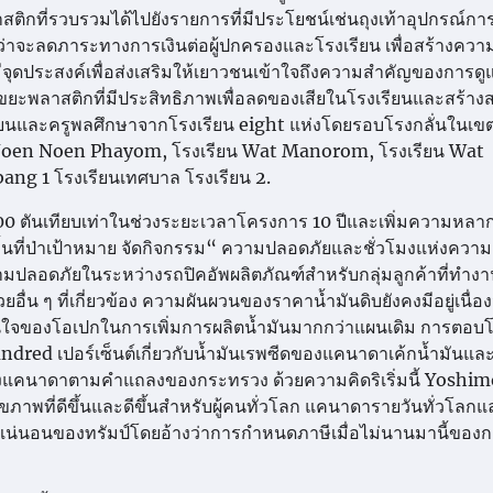
ิกที่รวบรวมได้ไปยังรายการที่มีประโยชน์เช่นถุงเท้าอุปกรณ์การ
าจะลดภาระทางการเงินต่อผู้ปกครองและโรงเรียน เพื่อสร้างควา
ุดประสงค์เพื่อส่งเสริมให้เยาวชนเข้าใจถึงความสำคัญของการดูแ
ารขยะพลาสติกที่มีประสิทธิภาพเพื่อลดของเสียในโรงเรียนและสร้า
เรียนและครูพลศึกษาจากโรงเรียน eight แห่งโดยรอบโรงกลั่นในเข
Noen Noen Phayom, โรงเรียน Wat Manorom, โรงเรียน Wat
g 1 โรงเรียนเทศบาล โรงเรียน 2.
00 ตันเทียบเท่าในช่วงระยะเวลาโครงการ 10 ปีและเพิ่มความหล
ื้นที่ป่าเป้าหมาย จัดกิจกรรม“ ความปลอดภัยและชั่วโมงแห่งความ
ความปลอดภัยในระหว่างรถปิคอัพผลิตภัณฑ์สำหรับกลุ่มลูกค้าที่ทำงาน
ื่น ๆ ที่เกี่ยวข้อง ความผันผวนของราคาน้ำมันดิบยังคงมีอยู่เนื่อ
นใจของโอเปกในการเพิ่มการผลิตน้ำมันมากกว่าแผนเดิม การตอบโต้
undred เปอร์เซ็นต์เกี่ยวกับน้ำมันเรพซีดของแคนาดาเค้กน้ำมันแ
ูของแคนาดาตามคำแถลงของกระทรวง ด้วยความคิดริเริ่มนี้ Yoshi
ุขภาพที่ดีขึ้นและดีขึ้นสำหรับผู้คนทั่วโลก แคนาดารายวันทั่วโลกแ
ม่แน่นอนของทรัมป์โดยอ้างว่าการกำหนดภาษีเมื่อไม่นานมานี้ของ